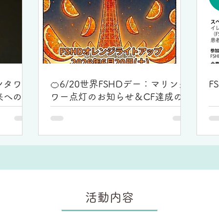
ンタワー
🍊6/20世界FSHDデー：マリンタ
F
来への願
ワー点灯のお知らせ＆CF達成の御
礼
活動内容