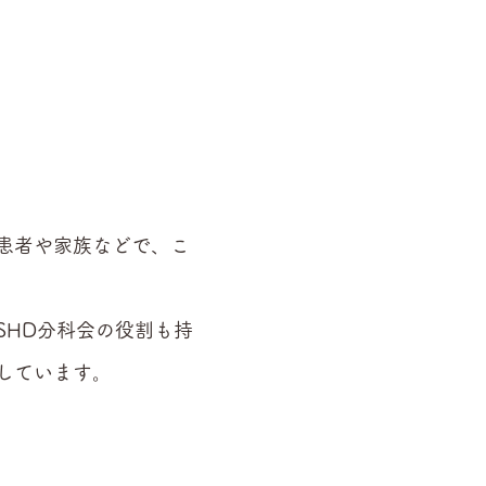
患者や家族などで、こ
。
SHD分科会の役割も持
しています。