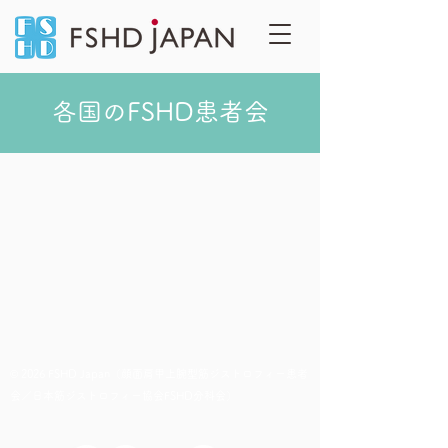
​各国のFSHD患者会
© 2026 FSHD Japan（顔面肩甲上腕型筋ジストロフィー患者
会／日本筋ジストロフィー協会FSHD分科会
）