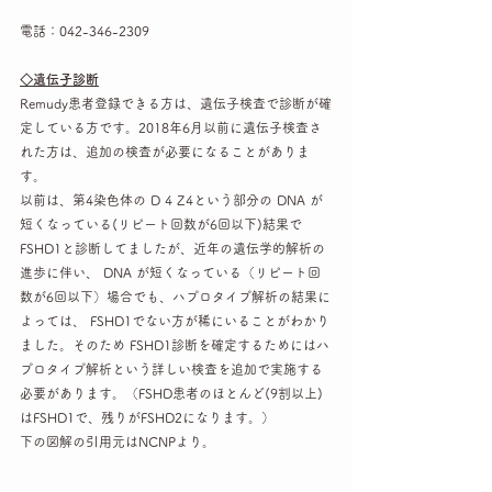
電話：042-346-2309
◇遺伝子診断
Remudy患者登録できる方は、遺伝子検査で診断が確
定している方です。2018年6月以前に遺伝子検査さ
れた方は、追加の検査が必要になることがありま
す。
以前は、第4染色体の D 4 Z4という部分の DNA が
短くなっている(リピート回数が6回以下)結果で 
FSHD1と診断してましたが、近年の遺伝学的解析の
進歩に伴い、 DNA が短くなっている（リピート回
数が6回以下）場合でも、ハプロタイプ解析の結果に
よっては、 FSHD1でない方が稀にいることがわかり
ました。そのため FSHD1診断を確定するためにはハ
プロタイプ解析という詳しい検査を追加で実施する
必要があります。（FSHD患者のほとんど(9割以上)
はFSHD1で、残りがFSHD2になります。）
下の図解の引用元はNCNPより。