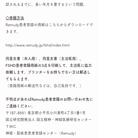
認されるまでに、長い年月を要するという問題。
◇登録方法
Remudy患者登録の用紙はこちらからダウンロードで
きます。
http://www.remudy.jp/fshd/index.html 
同意文書（本人用）、同意文書（主治医用）、
FSHD患者登録用紙の3点を印刷して、主治医に協力
依頼します。プリンターをお持ちでない方は郵送し
てもらえます。
（登録用紙の郵送代などは、自己負担です。）
不明点があればRemudy患者登録のお問い合わせ先に
ご連絡ください。
〒187-8551 東京都小平市小川東町4丁目1番1号
国立研究開発法人 国立精神・神経医療研究センター 
ＴＭＣ
神経・筋疾患患者登録センター（Remudy）