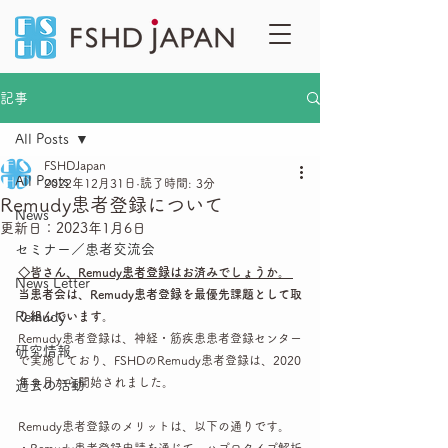
記事
All Posts
FSHDJapan
All Posts
2022年12月31日
読了時間: 3分
Remudy患者登録について
News
更新日：
2023年1月6日
セミナー／患者交流会
◇皆さん、Remudy患者登録はお済みでしょうか。 
News Letter
当患者会は、Remudy患者登録を最優先課題として取
Remudy
り組んでいます。
Remudy患者登録は、神経・筋疾患患者登録センター
研究情報
で実施しており、FSHDのRemudy患者登録は、2020
年９月から開始されました。
過去の活動
Remudy患者登録のメリットは、以下の通りです。