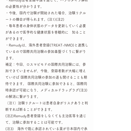
・Remudy患者登録申請を通じて、ハプロタイプ解析
の必要性が分かります。
・今後、国内で治験が開始された場合、治験リクル
ートの機会が得られます。(注1)(注2)
・毎年患者の身体状態のデータを更新していく必要
があるので医学的な健康状態を客観的に　知ること
ができます。
・Remudyは、海外患者登録(TREAT-NMD)と連携し
ているので国際共同治験の参加基盤づくりに繋がり
ます。
補足：今回、ロスマピモドの国際共同治験には、参
加できていませんが、今後、登録者数が大幅に増え
ていけば 国際共同治験の参加の道も開けることも期
待できます。 国際共同治験に参加できると、国際同
時承認が可能になり、メディカルドラッグラグ(注3)
の解消に繋がります。
（注1）治験リクルートは患者自身がリスクありと判
断すれば断ることができます。
(注2)Remudy患者登録をしなくても主治医等を通じ
て、治験に参加することは可能です。
(注3)　海外で既に承認されている薬が日本国内で承